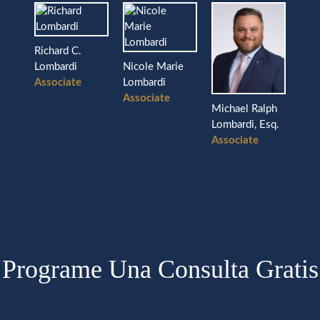
Nicole Marie
Lombardi
Associate
Michael Ralph
Donald Michael
Jos
Lombardi, Esq.
Stanzione, Esq.
Lom
Associate
Associate
Ass
Programe Una Consulta Gratis