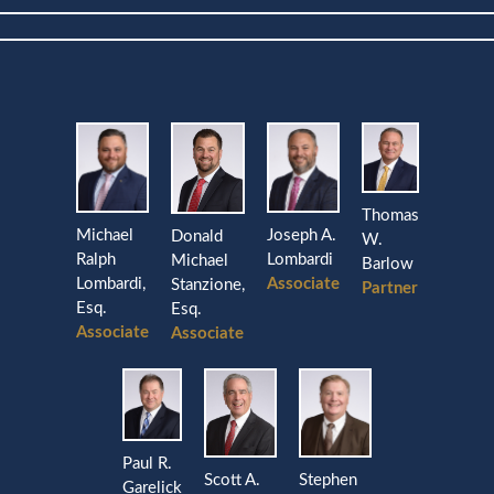
Thomas
Michael
Joseph A.
Donald
W.
Ralph
Lombardi
Michael
Barlow
Lombardi,
Associate
Stanzione,
Partner
Esq.
Esq.
Associate
Associate
Paul R.
Stephen
Scott A.
Garelick