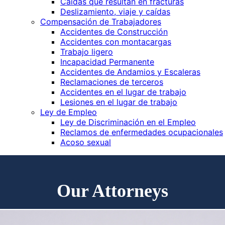
Caí­das que resultan en fracturas
Deslizamiento, viaje y caí­das
Compensación de Trabajadores
Accidentes de Construcción
Accidentes con montacargas
Trabajo ligero
Incapacidad Permanente
Accidentes de Andamios y Escaleras
Reclamaciones de terceros
Accidentes en el lugar de trabajo
Lesiones en el lugar de trabajo
Ley de Empleo
Ley de Discriminación en el Empleo
Reclamos de enfermedades ocupacionales
Acoso sexual
Our Attorneys