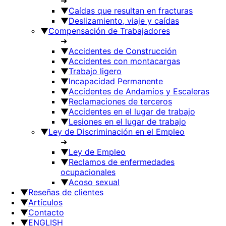
➜
▼
Caí­das que resultan en fracturas
▼
Deslizamiento, viaje y caí­das
▼
Compensación de Trabajadores
➜
▼
Accidentes de Construcción
▼
Accidentes con montacargas
▼
Trabajo ligero
▼
Incapacidad Permanente
▼
Accidentes de Andamios y Escaleras
▼
Reclamaciones de terceros
▼
Accidentes en el lugar de trabajo
▼
Lesiones en el lugar de trabajo
▼
Ley de Discriminación en el Empleo
➜
▼
Ley de Empleo
▼
Reclamos de enfermedades
ocupacionales
▼
Acoso sexual
▼
Reseñas de clientes
▼
Artículos
▼
Contacto
▼
ENGLISH